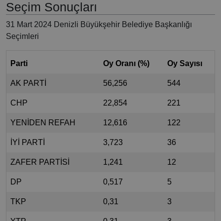
Seçim Sonuçları
31 Mart 2024 Denizli Büyükşehir Belediye Başkanlığı
Seçimleri
Parti
Oy Oranı (%)
Oy Sayısı
AK PARTİ
56,256
544
CHP
22,854
221
YENİDEN REFAH
12,616
122
İYİ PARTİ
3,723
36
ZAFER PARTİSİ
1,241
12
DP
0,517
5
TKP
0,31
3