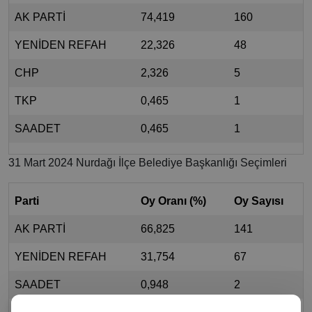
AK PARTİ
74,419
160
YENİDEN REFAH
22,326
48
CHP
2,326
5
TKP
0,465
1
SAADET
0,465
1
31 Mart 2024 Nurdağı İlçe Belediye Başkanlığı Seçimleri
Parti
Oy Oranı (%)
Oy Sayısı
AK PARTİ
66,825
141
YENİDEN REFAH
31,754
67
SAADET
0,948
2