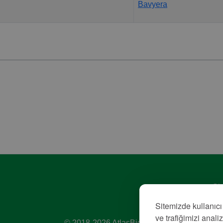
Bavyera
Giz
Hiz
Sitemizde kullanıcı
Kü
ve trafiğimizi anali
© 2018-2026 AtlasBig.com