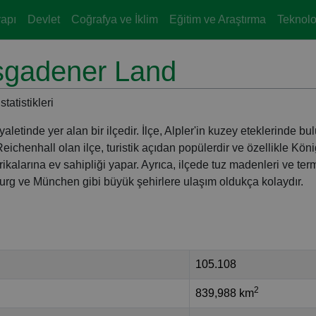
yapı
Devlet
Coğrafya ve İklim
Eğitim ve Araştırma
Teknoloj
sgadener Land
tatistikleri
tinde yer alan bir ilçedir. İlçe, Alpler'in kuzey eteklerinde bu
Reichenhall olan ilçe, turistik açıdan popülerdir ve özellikle Kön
kalarına ev sahipliği yapar. Ayrıca, ilçede tuz madenleri ve ter
burg ve München gibi büyük şehirlere ulaşım oldukça kolaydır.
105.108
2
839,988 km