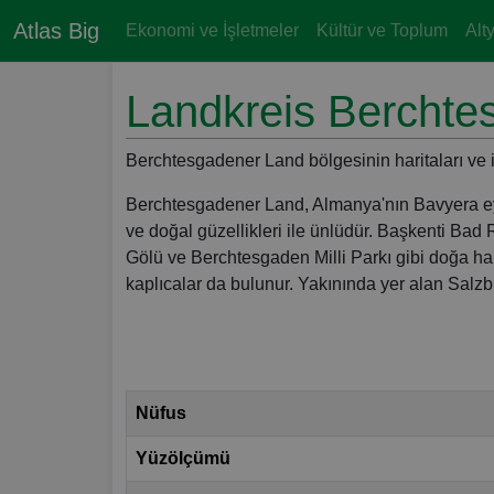
Atlas Big
Ekonomi ve İşletmeler
Kültür ve Toplum
Alt
Landkreis Berchte
Berchtesgadener Land bölgesinin haritaları ve is
Berchtesgadener Land, Almanya'nın Bavyera eyale
ve doğal güzellikleri ile ünlüdür. Başkenti Bad 
Gölü ve Berchtesgaden Milli Parkı gibi doğa hari
kaplıcalar da bulunur. Yakınında yer alan Salz
Nüfus
Yüzölçümü