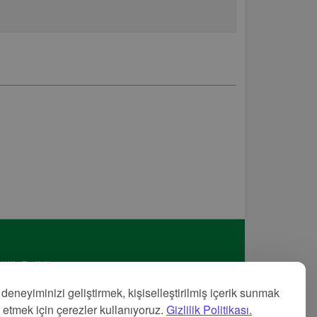
lilik Politikası
met Şartları
 deneyiminizi geliştirmek, kişiselleştirilmiş içerik sunmak
nye
z etmek için çerezler kullanıyoruz.
Gizlilik Politikası.