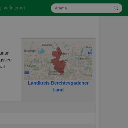
i ve İnternet
lunur
igssee
mal
Landkreis Berchtesgadener
Land