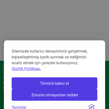
Yorumlar
Sitemizde kullanıcı deneyiminizi geliştirmek,
kişiselleştirilmiş içerik sunmak ve trafiğimizi
analiz etmek için çerezler kullanıyoruz.
Gizlilik Politikası.
🌍 Başka bir dil
Gizlilik Politikası
Tümünü kabul et
Hizmet Şartları
Künye
Zorunlu olmayanları reddet
© 2018-2026 AtlasBig.com
Tercihler