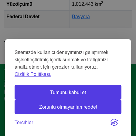
2
Yüzölçümü
1.012,443 km
Federal Devlet
Bavyera
Yorumlar
Sitemizde kullanıcı deneyiminizi geliştirmek,
kişiselleştirilmiş içerik sunmak ve trafiğimizi
analiz etmek için çerezler kullanıyoruz.
Gizlilik Politikası.
🌍 Başka bir dil
Gizlilik Politikası
Tümünü kabul et
Hizmet Şartları
Künye
Zorunlu olmayanları reddet
© 2018-2026 AtlasBig.com
Tercihler