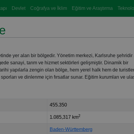
yapı
Devlet
Coğrafya ve İklim
Eğitim ve Araştırma
Teknoloj
he
nde yer alan bir bölgedir. Yönetim merkezi, Karlsruhe şehridir
gede sanayi, tarım ve hizmet sektörleri gelişmiştir. Dinamik bir
arihi yapılarla zengin olan bölge, hem yerel halk hem de turistler
a sporları ve dinlenme için fırsatlar sunar. Eğitim kurumları ve ul
455.350
2
1.085,317 km
Baden-Württemberg