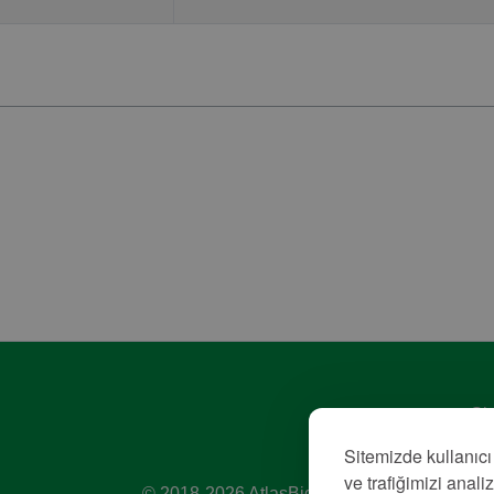
Giz
Hiz
Sitemizde kullanıcı
Kü
ve trafiğimizi anali
© 2018-2026 AtlasBig.com