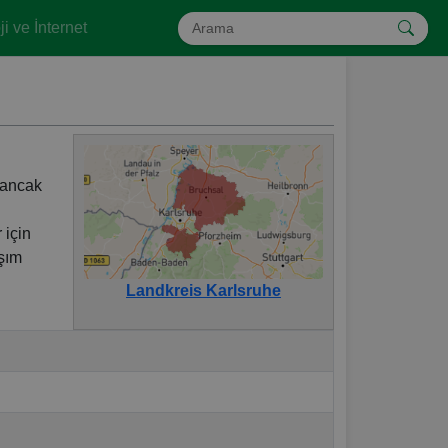
i ve İnternet
 ancak
 için
aşım
Landkreis Karlsruhe