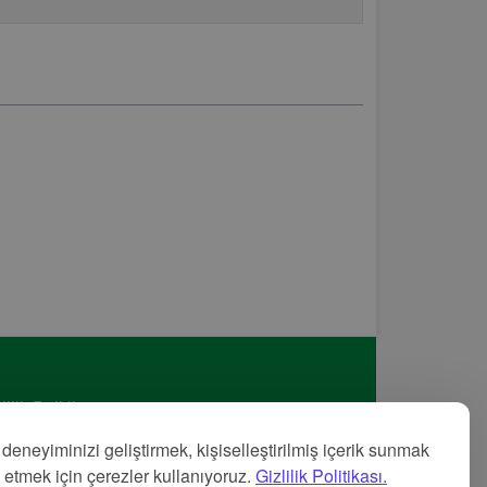
lilik Politikası
met Şartları
 deneyiminizi geliştirmek, kişiselleştirilmiş içerik sunmak
nye
z etmek için çerezler kullanıyoruz.
Gizlilik Politikası.