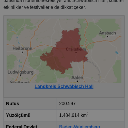
batısında Hohenlohekreis yer alır. Schwäbisch Hall, kültürel
etkinlikler ve festivallerle de dikkat çeker.
Landkreis Schwäbisch Hall
Nüfus
200.597
2
Yüzölçümü
1.484,614 km
Federal Devlet
Baden-Württemberg