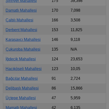
Şirinyer Mahallesi
175
39,398
Damatlı Mahallesi
170
7,098
Çaltılı Mahallesi
166
3,508
Derbent Mahallesi
153
11,825
Karasavcı Mahallesi
146
9,118
Çukuroba Mahallesi
135
N/A
İğdecik Mahallesi
124
23,653
Hacıköseli Mahallesi
123
10,05
Bağcılar Mahallesi
91
2,724
Delibaşlı Mahallesi
86
15,866
Üçtepe Mahallesi
47
5,959
Mamatlı Mahallesi
42
6,135