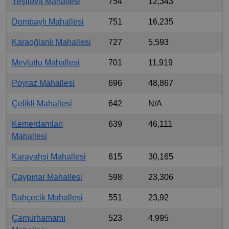
Yeşilova Mahallesi
754
12,343
Dombaylı Mahallesi
751
16,235
Karaoğlanlı Mahallesi
727
5,593
Mevlutlu Mahallesi
701
11,919
Poyraz Mahallesi
696
48,867
Çelikli Mahallesi
642
N/A
Kemerdamları
639
46,111
Mahallesi
Karayahşi Mahallesi
615
30,165
Çaypınar Mahallesi
598
23,306
Bahçecik Mahallesi
551
23,92
Çamurhamamı
523
4,995