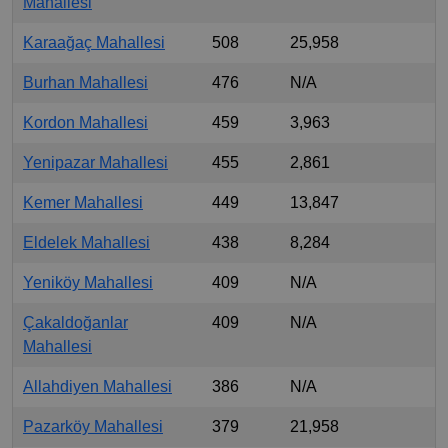
Mahallesi
Karaağaç Mahallesi
508
25,958
Burhan Mahallesi
476
N/A
Kordon Mahallesi
459
3,963
Yenipazar Mahallesi
455
2,861
Kemer Mahallesi
449
13,847
Eldelek Mahallesi
438
8,284
Yeniköy Mahallesi
409
N/A
Çakaldoğanlar
409
N/A
Mahallesi
Allahdiyen Mahallesi
386
N/A
Pazarköy Mahallesi
379
21,958