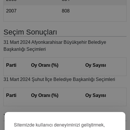
2007
808
Seçim Sonuçları
31 Mart 2024 Afyonkarahisar Büyükşehir Belediye
Başkanlığı Seçimleri
Parti
Oy Oranı (%)
Oy Sayısı
31 Mart 2024 Şuhut İlçe Belediye Başkanlığı Seçimleri
Parti
Oy Oranı (%)
Oy Sayısı
Yorumlar
Sitemizde kullanıcı deneyiminizi geliştirmek,