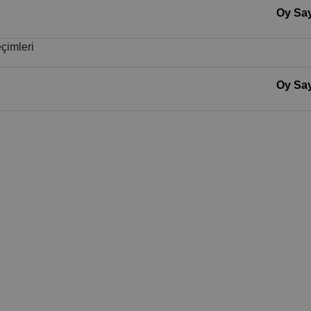
Oy Say
çimleri
Oy Say