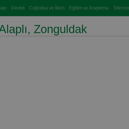
yapı
Devlet
Coğrafya ve İklim
Eğitim ve Araştırma
Teknoloj
Alaplı, Zonguldak