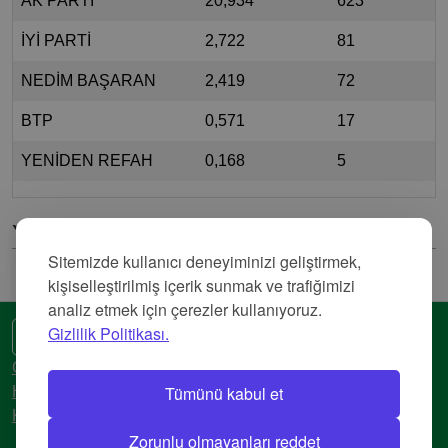
AK PARTİ
20,934
623
İYİ PARTİ
2,722
81
NEDİM BAŞARAN
2,419
72
BTP
0,571
17
YENİDEN REFAH
0,168
5
Yorumlar
Sitemizde kullanıcı deneyiminizi geliştirmek,
kişiselleştirilmiş içerik sunmak ve trafiğimizi
analiz etmek için çerezler kullanıyoruz.
Gizlilik Politikası.
🌍 Başka bir dil
Gizlilik Politikası
Tümünü kabul et
Hizmet Şartları
Künye
Zorunlu olmayanları reddet
© 2018-2026 AtlasBig.com