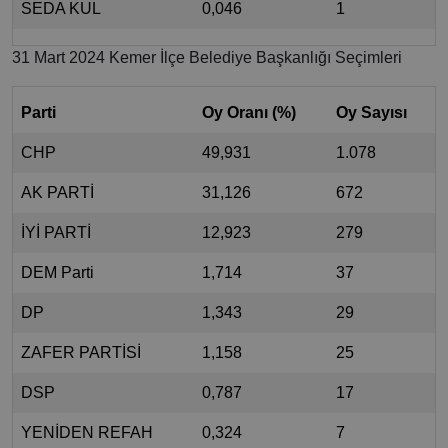
SEDA KUL
0,046
1
31 Mart 2024 Kemer İlçe Belediye Başkanlığı Seçimleri
Parti
Oy Oranı (%)
Oy Sayısı
CHP
49,931
1.078
AK PARTİ
31,126
672
İYİ PARTİ
12,923
279
DEM Parti
1,714
37
DP
1,343
29
ZAFER PARTİSİ
1,158
25
DSP
0,787
17
YENİDEN REFAH
0,324
7