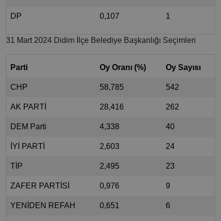
DP
0,107
1
31 Mart 2024 Didim İlçe Belediye Başkanlığı Seçimleri
Parti
Oy Oranı (%)
Oy Sayısı
CHP
58,785
542
AK PARTİ
28,416
262
DEM Parti
4,338
40
İYİ PARTİ
2,603
24
TİP
2,495
23
ZAFER PARTİSİ
0,976
9
YENİDEN REFAH
0,651
6