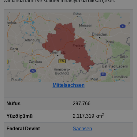
zamanda tarihî ve kültürel mirasıyla da dikkat çeker.
Mittelsachsen
Nüfus
297.766
2
Yüzölçümü
2.117,319 km
Federal Devlet
Sachsen