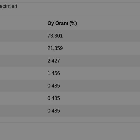
eçimleri
Oy Oranı (%)
73,301
21,359
2,427
1,456
0,485
0,485
0,485