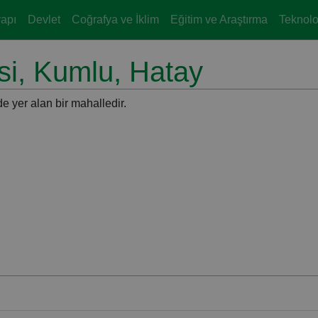
yapı
Devlet
Coğrafya ve İklim
Eğitim ve Araştırma
Teknoloj
i, Kumlu, Hatay
e yer alan bir mahalledir.