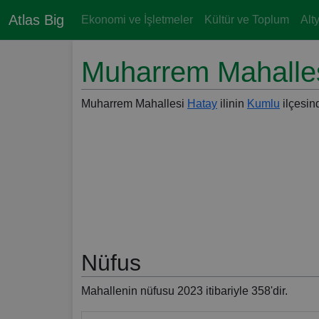
Atlas Big
Ekonomi ve İşletmeler
Kültür ve Toplum
Alt
Muharrem Mahalles
Muharrem Mahallesi
Hatay
ilinin
Kumlu
ilçesind
Nüfus
Mahallenin nüfusu 2023 itibariyle 358'dir.