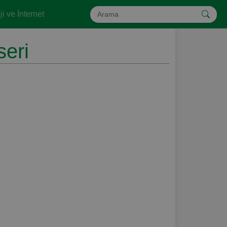
i ve İnternet
seri