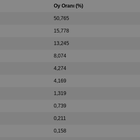
Oy Oranı (%)
50,765
15,778
13,245
8,074
4,274
4,169
1,319
0,739
0,211
0,158