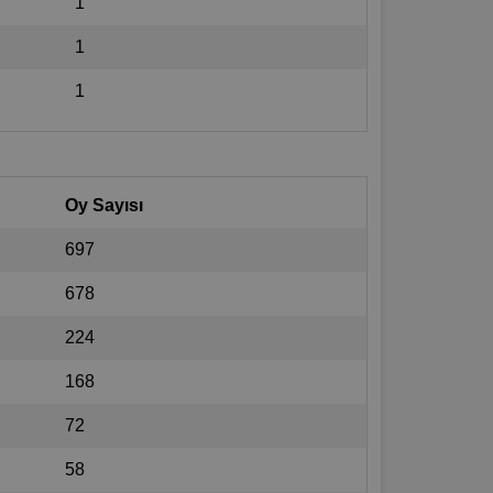
1
1
1
Oy Sayısı
697
678
224
168
72
58