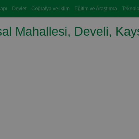
yapı
Devlet
Coğrafya ve İklim
Eğitim ve Araştırma
Teknoloj
l Mahallesi, Develi, Kay