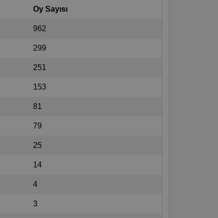
Oy Sayısı
962
299
251
153
81
79
25
14
4
3