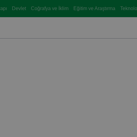
yapı
Devlet
Coğrafya ve İklim
Eğitim ve Araştırma
Teknoloj