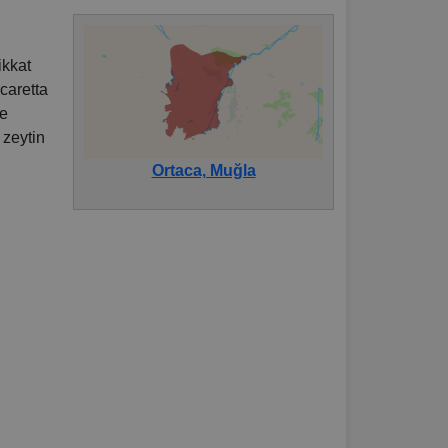
ikkat
 caretta
me
 zeytin
Ortaca, Muğla