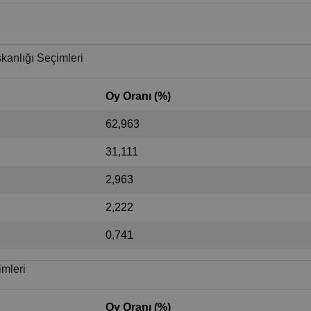
kanlığı Seçimleri
Oy Oranı (%)
62,963
31,111
2,963
2,222
0,741
imleri
Oy Oranı (%)