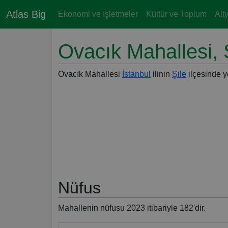
Atlas Big
Ekonomi ve İşletmeler
Kültür ve Toplum
Alt
Ovacık Mahallesi, Ş
Ovacık Mahallesi
İstanbul
ilinin
Şile
ilçesinde y
Nüfus
Mahallenin nüfusu 2023 itibariyle 182'dir.