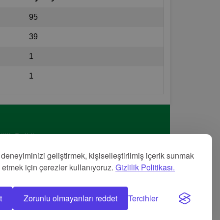
95
39
1
1
lilik Politikası
met Şartları
 deneyiminizi geliştirmek, kişiselleştirilmiş içerik sunmak
nye
z etmek için çerezler kullanıyoruz.
Gizlilik Politikası.
t
Zorunlu olmayanları reddet
Tercihler