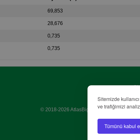
69,853
28,676
0,735
0,735
Giz
Hiz
Sitemizde kullanıcı
Kü
ve trafiğimizi anali
© 2018-2026 AtlasBig.com
Tümünü kabul e