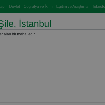
yapı
Devlet
Coğrafya ve İklim
Eğitim ve Araştırma
Teknoloj
ile, İstanbul
er alan bir mahalledir.