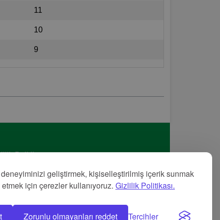
11
10
9
lilik Politikası
met Şartları
 deneyiminizi geliştirmek, kişiselleştirilmiş içerik sunmak
nye
z etmek için çerezler kullanıyoruz.
Gizlilik Politikası.
t
Zorunlu olmayanları reddet
Tercihler