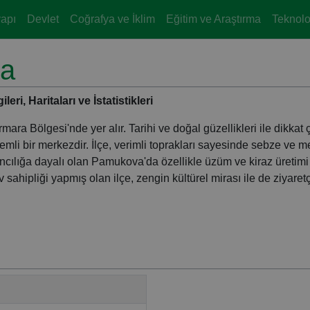
yapı
Devlet
Coğrafya ve İklim
Eğitim ve Araştırma
Teknoloj
ya
i, Haritaları ve İstatistikleri
mara Bölgesi'nde yer alır. Tarihi ve doğal güzellikleri ile dikkat
i bir merkezdir. İlçe, verimli toprakları sayesinde sebze ve 
ncılığa dayalı olan Pamukova'da özellikle üzüm ve kiraz üretimi
 sahipliği yapmış olan ilçe, zengin kültürel mirası ile de ziyaretç