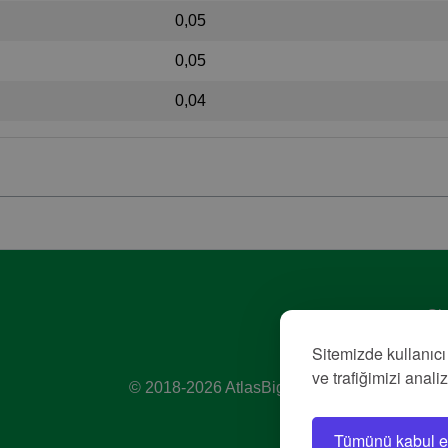
0,05
0,05
0,04
Giz
Hiz
Sitemizde kullanıcı
Kü
ve trafiğimizi anali
© 2018-2026 AtlasBig.com
Tümünü kabul e