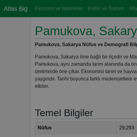
Atlas Big
Ekonomi ve İşletmeler
Kültür ve Toplum
Alt
Pamukova, Sakar
Pamukova, Sakarya Nüfus ve Demografi Bilgiler
Pamukova, Sakarya iline bağlı bir ilçedir ve Mar
Pamukova, aynı zamanda tarım alanında da öneml
üretiminde öne çıkar. Ekonomisi tarım ve hayva
yaygındır. Tarihi boyunca farklı medeniyetlere ev
etkiler.
Temel Bilgiler
Nüfus
29.293