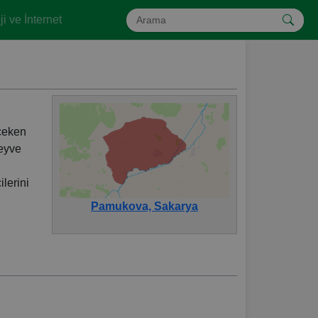
i ve İnternet
 çeken
meyve
ilerini
Pamukova, Sakarya