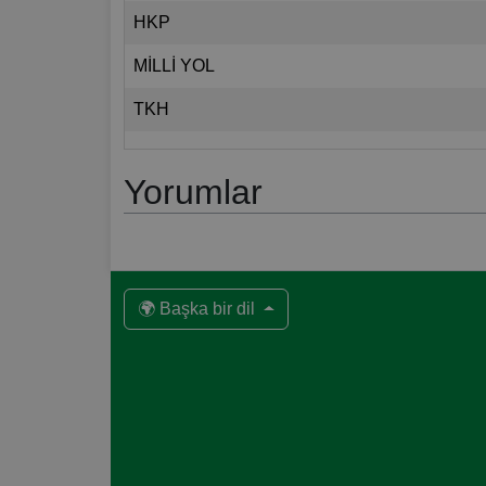
HKP
MİLLİ YOL
TKH
Yorumlar
🌍 Başka bir dil