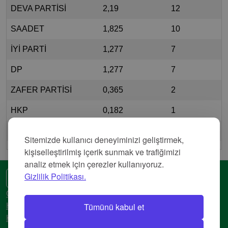
DEVA PARTİSİ
2,19
12
SAADET
1,825
10
İYİ PARTİ
1,277
7
DP
1,277
7
ZAFER PARTİSİ
0,365
2
HKP
0,182
1
MİLLET
0,182
1
Sitemizde kullanıcı deneyiminizi geliştirmek,
kişiselleştirilmiş içerik sunmak ve trafiğimizi
analiz etmek için çerezler kullanıyoruz.
Gizlilik Politikası.
🌍 Başka bir dil
Gizlilik Politikası
Tümünü kabul et
Hizmet Şartları
Künye