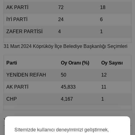
AK PARTİ
72
18
İYİ PARTİ
24
6
ZAFER PARTİSİ
4
1
31 Mart 2024 Köprüköy İlçe Belediye Başkanlığı Seçimleri
Parti
Oy Oranı (%)
Oy Sayısı
YENİDEN REFAH
50
12
AK PARTİ
45,833
11
CHP
4,167
1
Yorumlar
Sitemizde kullanıcı deneyiminizi geliştirmek,