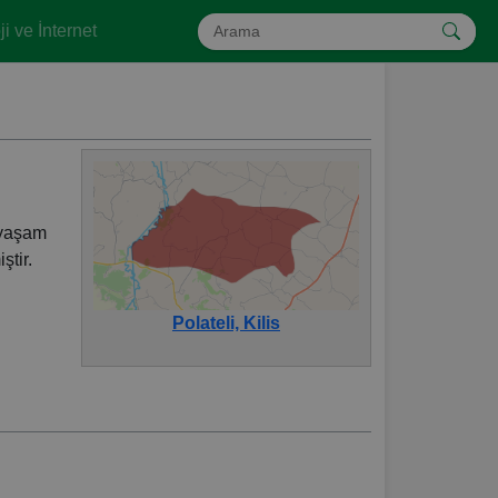
i ve İnternet
r yaşam
ştir.
Polateli, Kilis