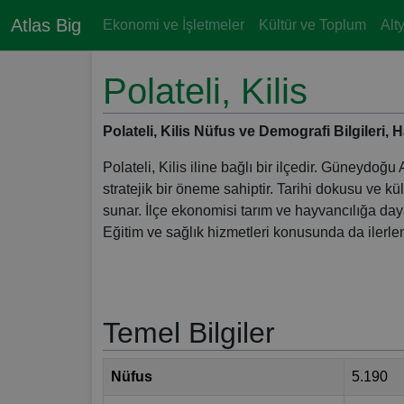
Atlas Big
Ekonomi ve İşletmeler
Kültür ve Toplum
Alt
Polateli, Kilis
Polateli, Kilis Nüfus ve Demografi Bilgileri, Har
Polateli, Kilis iline bağlı bir ilçedir. Güneydo
stratejik bir öneme sahiptir. Tarihi dokusu ve kü
sunar. İlçe ekonomisi tarım ve hayvancılığa daya
Eğitim ve sağlık hizmetleri konusunda da ilerl
Temel Bilgiler
Nüfus
5.190