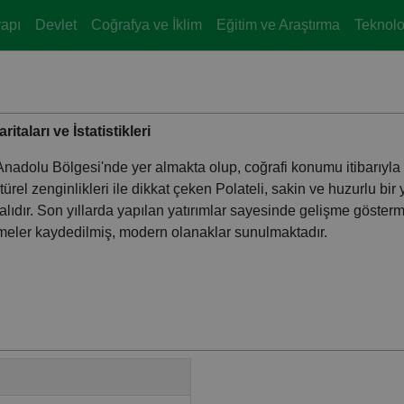
yapı
Devlet
Coğrafya ve İklim
Eğitim ve Araştırma
Teknoloj
itaları ve İstatistikleri
ğu Anadolu Bölgesi'nde yer almakta olup, coğrafi konumu itibarıyla
ltürel zenginlikleri ile dikkat çeken Polateli, sakin ve huzurlu bi
lıdır. Son yıllarda yapılan yatırımlar sayesinde gelişme göstermi
emeler kaydedilmiş, modern olanaklar sunulmaktadır.