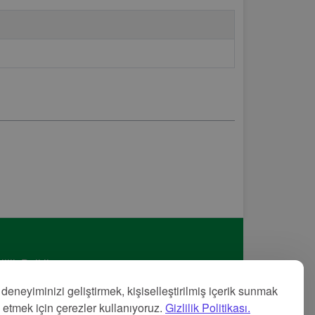
lilik Politikası
met Şartları
 deneyiminizi geliştirmek, kişiselleştirilmiş içerik sunmak
nye
z etmek için çerezler kullanıyoruz.
Gizlilik Politikası.