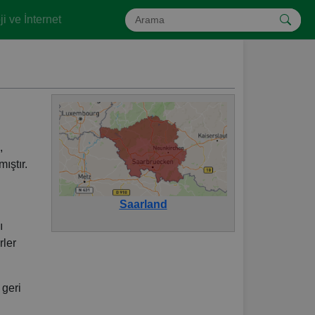
i ve İnternet
,
ıştır.
Saarland
ı
rler
 geri