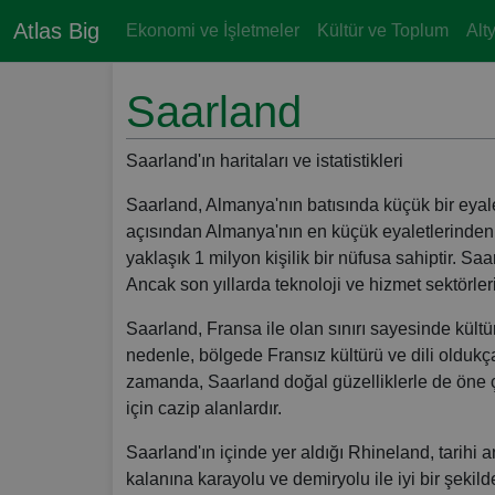
Atlas Big
Ekonomi ve İşletmeler
Kültür ve Toplum
Alt
Saarland
Saarland'ın haritaları ve istatistikleri
Saarland, Almanya'nın batısında küçük bir eyal
açısından Almanya'nın en küçük eyaletlerinden b
yaklaşık 1 milyon kişilik bir nüfusa sahiptir. Saa
Ancak son yıllarda teknoloji ve hizmet sektörle
Saarland, Fransa ile olan sınırı sayesinde kültü
nedenle, bölgede Fransız kültürü ve dili oldukça 
zamanda, Saarland doğal güzelliklerle de öne ç
için cazip alanlardır.
Saarland'ın içinde yer aldığı Rhineland, tarihi a
kalanına karayolu ve demiryolu ile iyi bir şekilde