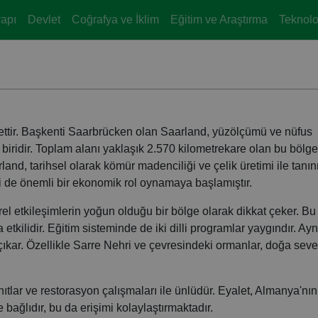
yapı
Devlet
Coğrafya ve İklim
Eğitim ve Araştırma
Teknoloj
ettir. Başkenti Saarbrücken olan Saarland, yüzölçümü ve nüfus
iridir. Toplam alanı yaklaşık 2.570 kilometrekare olan bu bölge
rland, tarihsel olarak kömür madenciliği ve çelik üretimi ile tanınm
ri de önemli bir ekonomik rol oynamaya başlamıştır.
rel etkileşimlerin yoğun olduğu bir bölge olarak dikkat çeker. Bu
etkilidir. Eğitim sisteminde de iki dilli programlar yaygındır. Ayn
ıkar. Özellikle Sarre Nehri ve çevresindeki ormanlar, doğa seve
nıtlar ve restorasyon çalışmaları ile ünlüdür. Eyalet, Almanya'nın
 bağlıdır, bu da erişimi kolaylaştırmaktadır.