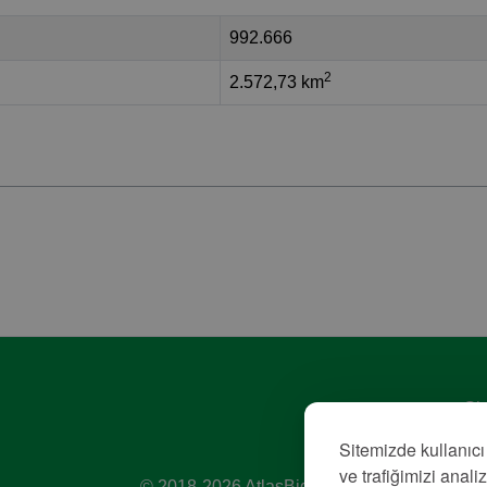
992.666
2
2.572,73 km
Giz
Hiz
Sitemizde kullanıcı
Kü
ve trafiğimizi anali
© 2018-2026 AtlasBig.com