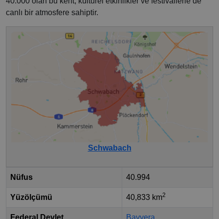
40.000 olan bu kent, kültürel etkinlikler ve festivallerle de
canlı bir atmosfere sahiptir.
Schwabach
Nüfus
40.994
2
Yüzölçümü
40,833 km
Federal Devlet
Bavyera