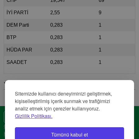
CHP
19,547
69
İYİ PARTİ
2,55
9
DEM Parti
0,283
1
BTP
0,283
1
HÜDA PAR
0,283
1
SAADET
0,283
1
Yorumlar
Sitemizde kullanıcı deneyiminizi geliştirmek,
kişiselleştirilmiş içerik sunmak ve trafiğimizi
analiz etmek için çerezler kullanıyoruz.
Gizlilik Politikası.
🌍 Başka bir dil
Gizlilik Politikası
Tümünü kabul et
Hizmet Şartları