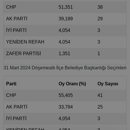
CHP
51,351
38
AK PARTİ
39,189
29
İYİ PARTİ
4,054
3
YENİDEN REFAH
4,054
3
ZAFER PARTİSİ
1,351
1
31 Mart 2024 Döşemealtı İlçe Belediye Başkanlığı Seçimleri
Parti
Oy Oranı (%)
Oy Sayısı
CHP
55,405
41
AK PARTİ
33,784
25
İYİ PARTİ
4,054
3