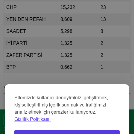
CHP
15,232
23
YENİDEN REFAH
8,609
13
SAADET
5,298
8
İYİ PARTİ
1,325
2
ZAFER PARTİSİ
1,325
2
BTP
0,662
1
Yorumlar
Sitemizde kullanıcı deneyiminizi geliştirmek,
kişiselleştirilmiş içerik sunmak ve trafiğimizi
analiz etmek için çerezler kullanıyoruz.
Gizlilik Politikası.
🌍 Başka bir dil
Gizlilik Politikası