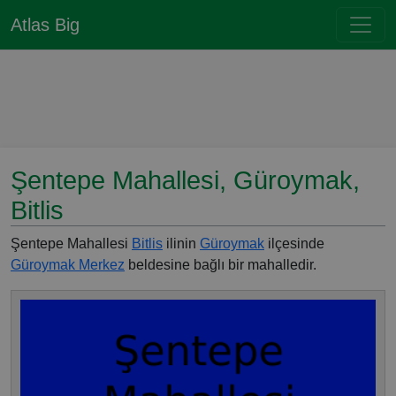
Atlas Big
Şentepe Mahallesi, Güroymak,
Bitlis
Şentepe Mahallesi
Bitlis
ilinin
Güroymak
ilçesinde
Güroymak Merkez
beldesine bağlı bir mahalledir.