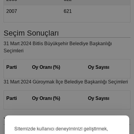
2007
621
Seçim Sonuçları
31 Mart 2024 Bitlis Büyükşehir Belediye Başkanlığı
Seçimleri
Parti
Oy Oranı (%)
Oy Sayısı
31 Mart 2024 Güroymak İlçe Belediye Başkanlığı Seçimleri
Parti
Oy Oranı (%)
Oy Sayısı
Yorumlar
Sitemizde kullanıcı deneyiminizi geliştirmek,