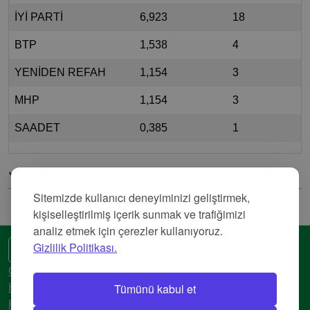
İYİ PARTİ
6,923
18
BTP
1,538
4
YENİDEN REFAH
1,154
3
MHP
1,154
3
SAADET
0,385
1
Yorumlar
Sitemizde kullanıcı deneyiminizi geliştirmek,
kişiselleştirilmiş içerik sunmak ve trafiğimizi
analiz etmek için çerezler kullanıyoruz.
Gizlilik Politikası.
🌍 Başka bir dil
Gizlilik Politikası
Tümünü kabul et
Hizmet Şartları
Künye