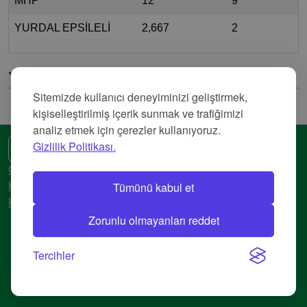
MHP
12
9
YURDAL EPSİLELİ
2,667
2
Yorumlar
Sitemizde kullanıcı deneyiminizi geliştirmek,
kişiselleştirilmiş içerik sunmak ve trafiğimizi
analiz etmek için çerezler kullanıyoruz.
Gizlilik Politikası.
🌍 Başka bir dil
Gizlilik Politikası
Tümünü kabul et
Hizmet Şartları
Künye
Zorunlu olmayanları reddet
© 2018-2026 AtlasBig.com
Tercihler