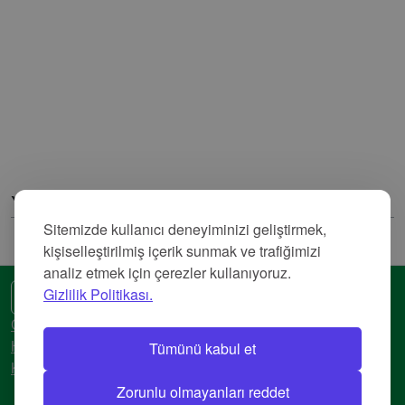
Yorumlar
Sitemizde kullanıcı deneyiminizi geliştirmek,
kişiselleştirilmiş içerik sunmak ve trafiğimizi
analiz etmek için çerezler kullanıyoruz.
Gizlilik Politikası.
🌍 Başka bir dil
Gizlilik Politikası
Tümünü kabul et
Hizmet Şartları
Künye
Zorunlu olmayanları reddet
© 2018-2026 AtlasBig.com