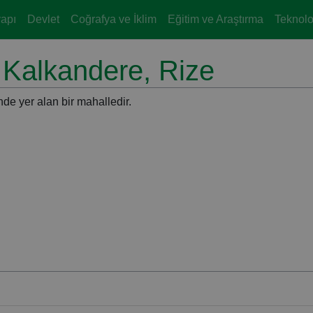
yapı
Devlet
Coğrafya ve İklim
Eğitim ve Araştırma
Teknoloj
, Kalkandere, Rize
nde yer alan bir mahalledir.