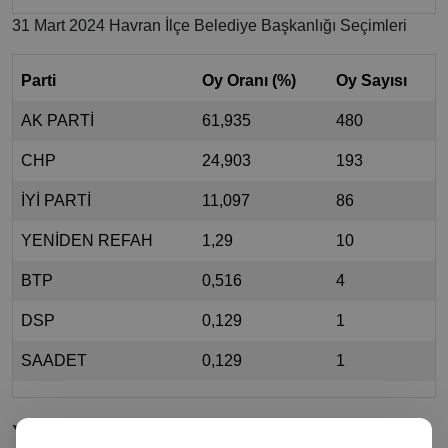
31 Mart 2024 Havran İlçe Belediye Başkanlığı Seçimleri
Parti
Oy Oranı (%)
Oy Sayısı
AK PARTİ
61,935
480
CHP
24,903
193
İYİ PARTİ
11,097
86
YENİDEN REFAH
1,29
10
BTP
0,516
4
DSP
0,129
1
SAADET
0,129
1
Yorumlar