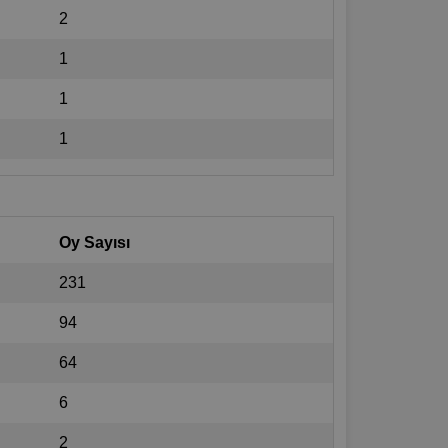
2
1
1
1
Oy Sayısı
231
94
64
6
2