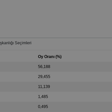
şkanlığı Seçimleri
Oy Oranı (%)
56,188
29,455
11,139
1,485
0,495