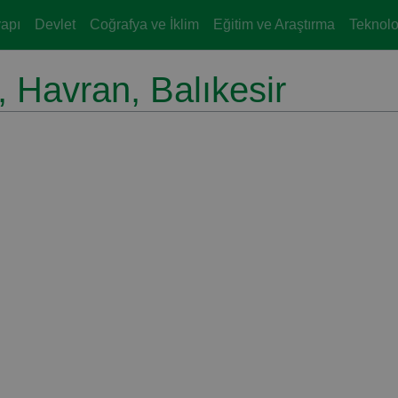
yapı
Devlet
Coğrafya ve İklim
Eğitim ve Araştırma
Teknoloj
 Havran, Balıkesir