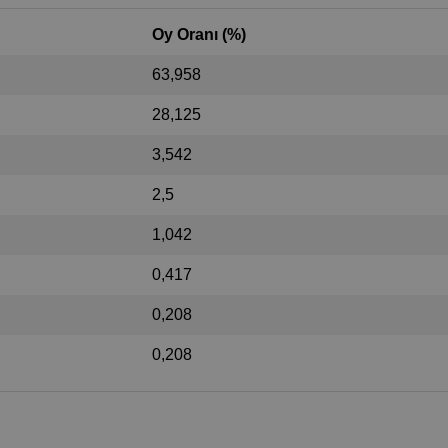
Oy Oranı (%)
63,958
28,125
3,542
2,5
1,042
0,417
0,208
0,208