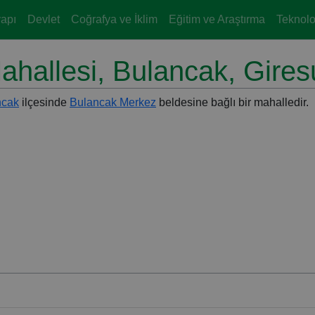
yapı
Devlet
Coğrafya ve İklim
Eğitim ve Araştırma
Teknoloj
ahallesi, Bulancak, Gires
ncak
ilçesinde
Bulancak Merkez
beldesine bağlı bir mahalledir.