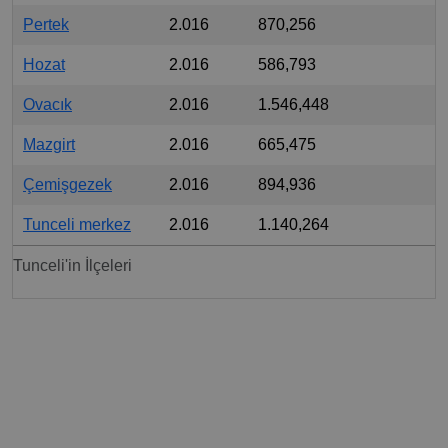
Pertek
2.016
870,256
Hozat
2.016
586,793
Ovacık
2.016
1.546,448
Mazgirt
2.016
665,475
Çemişgezek
2.016
894,936
Tunceli merkez
2.016
1.140,264
Tunceli'in İlçeleri