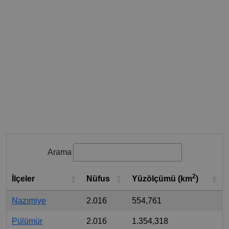
Arama
2
İlçeler
Nüfus
Yüzölçümü (km
)
Nazımiye
2.016
554,761
Pülümür
2.016
1.354,318