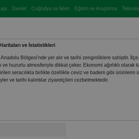
yapı
Devlet
Coğrafya ve İklim
Eğitim ve Araştırma
Teknoloj
ritaları ve İstatistikleri
Anadolu Bölgesi'nde yer alır ve tarihi zenginliklere sahiptir. İlçe
ı ve huzurlu atmosferiyle dikkat çeker. Ekonomi ağırlıklı olarak t
rilen seracılıkla birlikte özellikle ceviz ve badem gibi ürünlerin 
er ve tarihi kalıntılar ziyaretçileri cezbetmektedir.