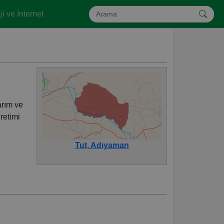
i ve İnternet
,
arım ve
üretimi
Tut, Adıyaman