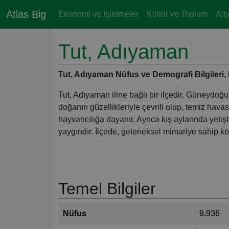
Atlas Big
Ekonomi ve İşletmeler
Kültür ve Toplum
Alt
Tut, Adıyaman
Tut, Adıyaman Nüfus ve Demografi Bilgileri, Ha
Tut, Adıyaman iline bağlı bir ilçedir. Güneydoğu 
doğanın güzellikleriyle çevrili olup, temiz havas
hayvancılığa dayanır. Ayrıca kış aylarında yetişti
yaygındır. İlçede, geleneksel mimariye sahip köyl
Temel Bilgiler
Nüfus
9.936