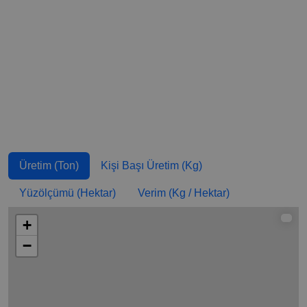
Malavi
93.872,16
5,235
18.155
Avustralya
85.986,23
3,433
18.289
Güney
82.677
1,432
15.891
Afrika
Fas
82.369
2,369
9.301
Kamerun
75.116,32
3,157
16.989
Demokratik
63.372,05
0,779
9.420
Üretim (Ton)
Kişi Başı Üretim (Kg)
Kongo
Cumhuriyeti
Yüzölçümü (Hektar)
Verim (Kg / Hektar)
Ekvador
42.492,34
2,49
6.005
+
−
Yeni
38.320,81
7,819
4.869
Zelanda
Fildişi Sahili
35.993,35
1,445
5.493