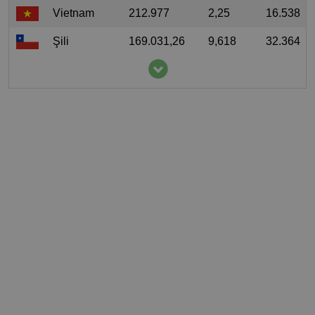
Vietnam
212.977
2,25
16.538
Şili
169.031,26
9,618
32.364
İsrail
165.000
18,523
12.924
Etiyopya
152.505,49
1,418
27.946
Amerika
136.750
0,417
20.979
Birleşik
Devletleri
Guatemala
136.475,56
7,888
13.006
Venezuela
131.530,71
4,133
11.151
Çin Halk
124.780
0,09
13.500
Cumhuriyeti
İspanya
116.770
2,503
18.060