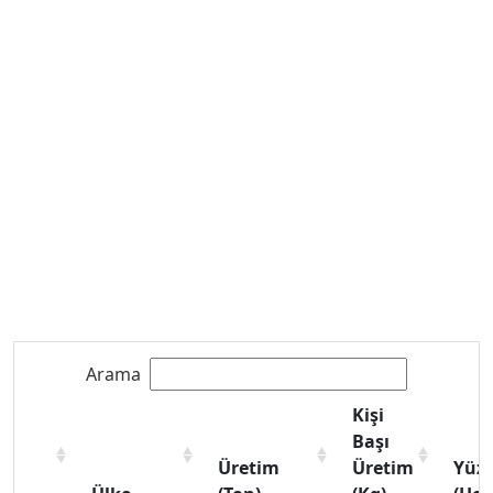
Arama
Kişi
Başı
Üretim
Üretim
Yüz