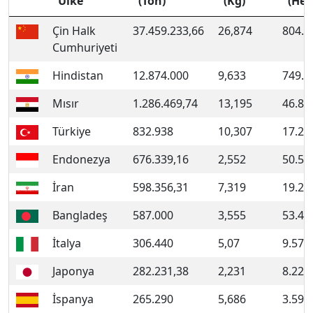
Ülke
(Ton)
(Kg)
(Hek
Çin Halk
37.459.233,66
26,874
804.3
Cumhuriyeti
Hindistan
12.874.000
9,633
749.0
Mısır
1.286.469,74
13,195
46.80
Türkiye
832.938
10,307
17.28
Endonezya
676.339,16
2,552
50.53
İran
598.356,31
7,319
19.24
Bangladeş
587.000
3,555
53.41
İtalya
306.440
5,07
9.570
Japonya
282.231,38
2,231
8.224
İspanya
265.290
5,686
3.590