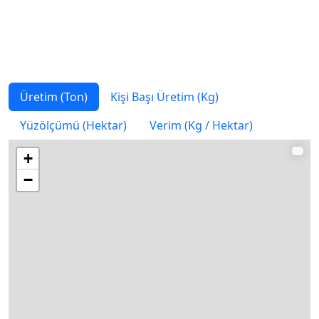
Sudan
99.281,77
2,434
9.296
Amerika
98.560
0,301
2.614
Birleşik
Devletleri
Üretim (Ton)
Kişi Başı Üretim (Kg)
Romanya
95.860
4,91
4.940
Yüzölçümü (Hektar)
Verim (Kg / Hektar)
Ruanda
94.291,64
7,857
8.691
+
Mali
92.801
4,857
5.266
−
Azerbaycan
88.932
8,985
4.482
Fas
81.044
2,331
2.910
Hollanda
63.000
3,652
120
Ermenistan
62.720,61
21,119
3.300
Yunanistan
59.770
5,551
1.390