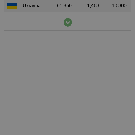
Ukrayna
61.850
1,463
10.300
Polonya
59.100
1,538
9.700
Rusya
55.400
0,377
11.095
Federasyonu
Bulgaristan
52.620
7,464
10.750
Suriye
44.342,9
2,425
30.381
Romanya
40.670
2,083
3.510
Çin Halk
35.746,49
0,026
8.558
Cumhuriyeti
Lübnan
33.683,86
5,528
4.294
Almanya
27.340
0,33
6.020
Portekiz
23.930
2,325
6.310