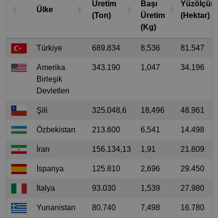
Üretim
Başı
Yüzölçüm
Ülke
(Ton)
Üretim
(Hektar)
(Kg)
Türkiye
689.834
8,536
81.547
Amerika
343.190
1,047
34.196
Birleşik
Devletleri
Şili
325.048,6
18,496
48.961
Özbekistan
213.600
6,541
14.498
İran
156.134,13
1,91
21.809
İspanya
125.810
2,696
29.450
İtalya
93.030
1,539
27.980
Yunanistan
80.740
7,498
16.780