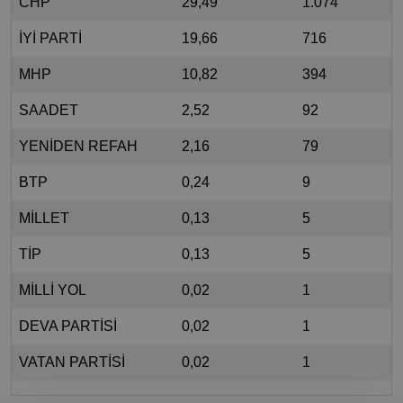
CHP
29,49
1.074
İYİ PARTİ
19,66
716
MHP
10,82
394
SAADET
2,52
92
YENİDEN REFAH
2,16
79
BTP
0,24
9
MİLLET
0,13
5
TİP
0,13
5
MİLLİ YOL
0,02
1
DEVA PARTİSİ
0,02
1
VATAN PARTİSİ
0,02
1