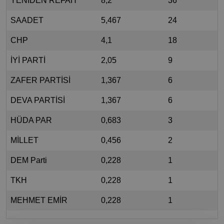
YENİDEN REFAH
8,2
36
SAADET
5,467
24
CHP
4,1
18
İYİ PARTİ
2,05
9
ZAFER PARTİSİ
1,367
6
DEVA PARTİSİ
1,367
6
HÜDA PAR
0,683
3
MİLLET
0,456
2
DEM Parti
0,228
1
TKH
0,228
1
MEHMET EMİR
0,228
1