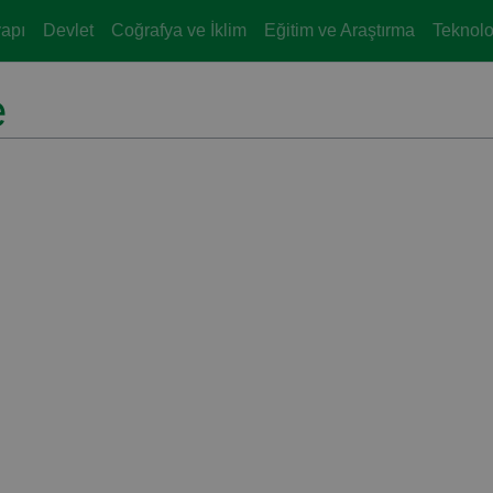
yapı
Devlet
Coğrafya ve İklim
Eğitim ve Araştırma
Teknoloj
e