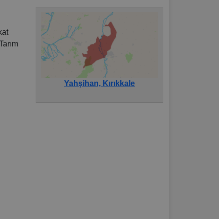
kat
 Tarım
ı
Yahşihan, Kırıkkale