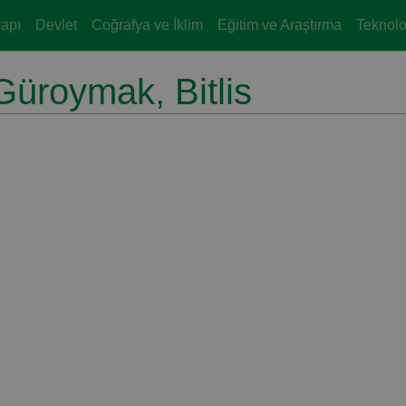
yapı
Devlet
Coğrafya ve İklim
Eğitim ve Araştırma
Teknoloj
üroymak, Bitlis