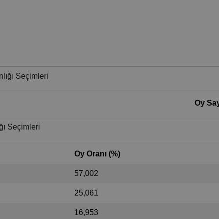
lığı Seçimleri
Oy Say
ğı Seçimleri
Oy Oranı (%)
57,002
25,061
16,953