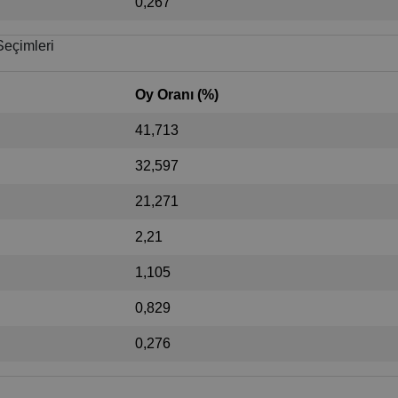
0,267
Seçimleri
Oy Oranı (%)
41,713
32,597
21,271
2,21
1,105
0,829
0,276