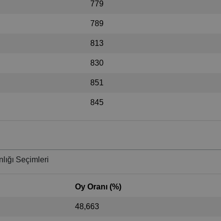
779
789
813
830
851
845
lığı Seçimleri
Oy Oranı (%)
48,663