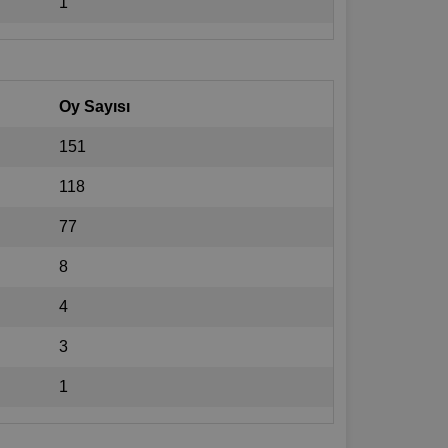
1
Oy Sayısı
151
118
77
8
4
3
1