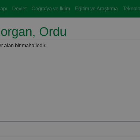
yapı
Devlet
Coğrafya ve İklim
Eğitim ve Araştırma
Teknoloj
Korgan, Ordu
r alan bir mahalledir.