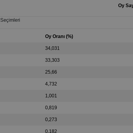
Oy Say
 Seçimleri
Oy Oranı (%)
34,031
33,303
25,66
4,732
1,001
0,819
0,273
0,182