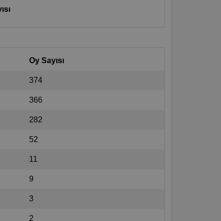
ısı
Oy Sayısı
374
366
282
52
11
9
3
2