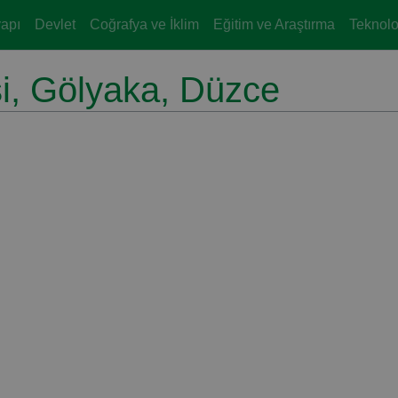
yapı
Devlet
Coğrafya ve İklim
Eğitim ve Araştırma
Teknoloj
i, Gölyaka, Düzce