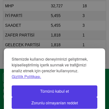
MHP
32,727
18
İYİ PARTİ
5,455
3
SAADET
5,455
3
ZAFER PARTİSİ
1,818
1
GELECEK PARTİSİ
1,818
1
MİLLET
1,818
1
Sitemizde kullanıcı deneyiminizi geliştirmek,
kişiselleştirilmiş içerik sunmak ve trafiğimizi
analiz etmek için çerezler kullanıyoruz.
Gizlilik Politikası.
🌍 Başka bir dil
Gizlilik Politikası
Tümünü kabul et
Hizmet Şartları
Künye
Zorunlu olmayanları reddet
© 2018-2026 AtlasBig.com