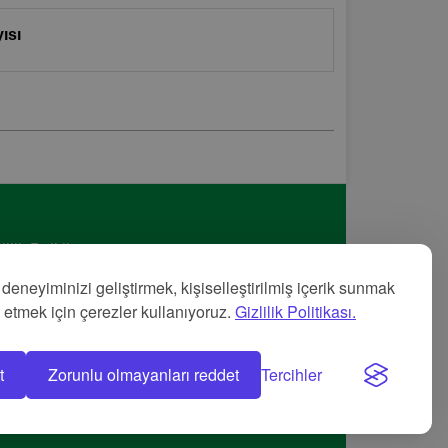
ısı
lilik Politikası
met Şartları
 deneyiminizi geliştirmek, kişiselleştirilmiş içerik sunmak
nye
z etmek için çerezler kullanıyoruz.
Gizlilik Politikası.
t
Zorunlu olmayanları reddet
Tercihler