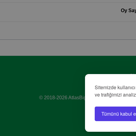
Oy Say
Giz
Hiz
Sitemizde kullanıcı
Kü
ve trafiğimizi anali
© 2018-2026 AtlasBig.com
Tümünü kabul e