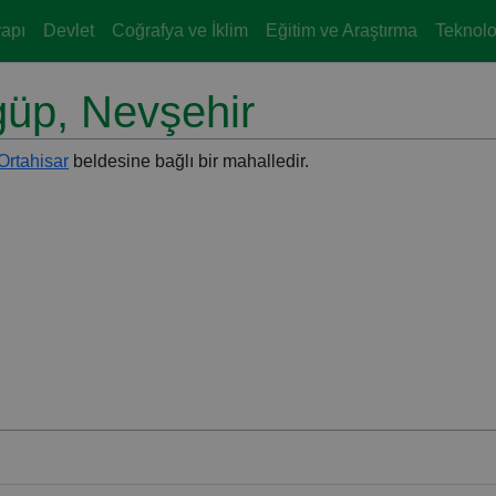
yapı
Devlet
Coğrafya ve İklim
Eğitim ve Araştırma
Teknoloj
güp, Nevşehir
Ortahisar
beldesine bağlı bir mahalledir.