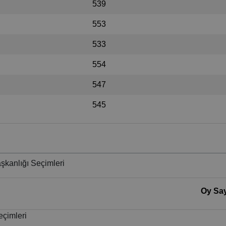
539
553
533
554
547
545
şkanlığı Seçimleri
Oy Say
eçimleri