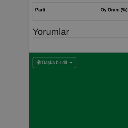
Parti
Oy Oranı (%)
Yorumlar
🌍 Başka bir dil