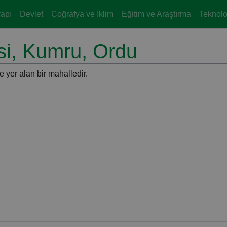
yapı
Devlet
Coğrafya ve İklim
Eğitim ve Araştırma
Teknoloj
si, Kumru, Ordu
e yer alan bir mahalledir.