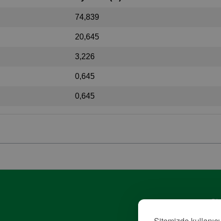
74,839
20,645
3,226
0,645
0,645
Giz
Hiz
Sitemizde kullanıcı