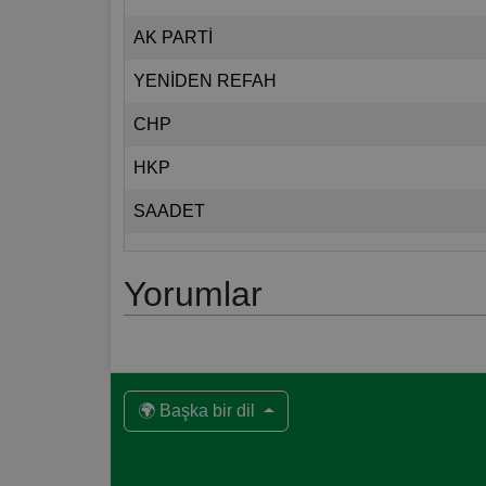
AK PARTİ
YENİDEN REFAH
CHP
HKP
SAADET
Yorumlar
🌍 Başka bir dil