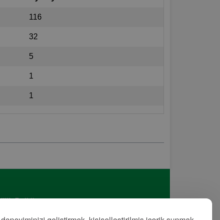
116
32
5
1
1
lilik Politikası
met Şartları
 deneyiminizi geliştirmek, kişiselleştirilmiş içerik sunmak